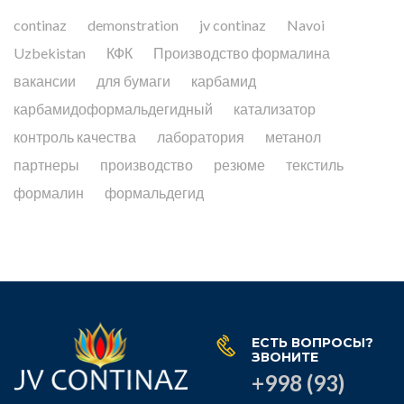
continaz
demonstration
jv continaz
Navoi
Uzbekistan
КФК
Производство формалина
вакансии
для бумаги
карбамид
карбамидоформальдегидный
катализатор
контроль качества
лаборатория
метанол
партнеры
производство
резюме
текстиль
формалин
формальдегид
ЕСТЬ ВОПРОСЫ?
ЗВОНИТЕ
+998 (93)