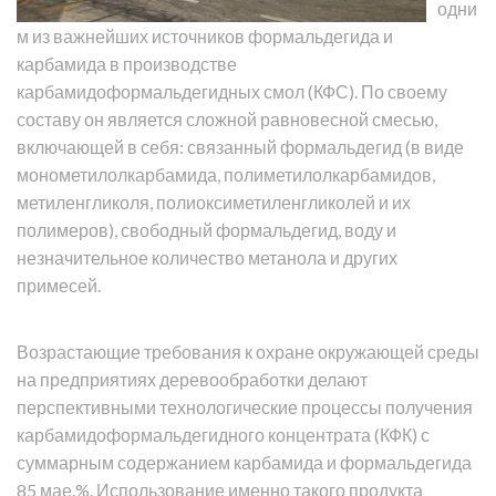
одни
м из важнейших источников формальдегида и
карбамида в производстве
карбамидоформальдегидных смол (КФС). По своему
составу он является сложной равновесной смесью,
включающей в себя: связанный формальдегид (в виде
монометилолкарбамида, полиметилолкарбамидов,
метиленгликоля, полиоксиметиленгликолей и их
полимеров), свободный формальдегид, воду и
незначительное количество метанола и других
примесей.
Возрастающие требования к охране окружающей среды
на предприятиях деревообработки делают
перспективными технологические процессы получения
карбамидоформальдегидного концентрата (КФК) с
суммарным содержанием карбамида и формальдегида
85 мае.%. Использование именно такого продукта